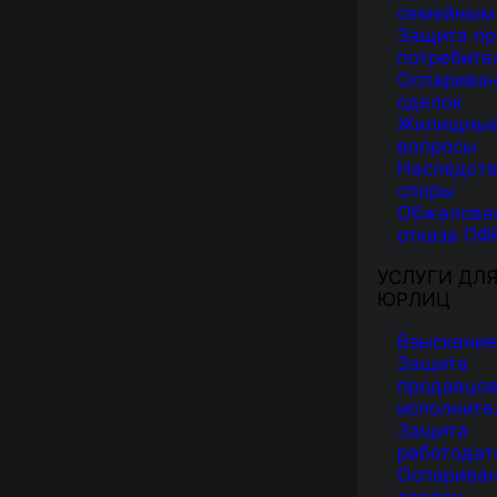
семейным
Защита пр
потребите
Оспарива
сделок
Жилищны
вопросы
Наследст
споры
Обжалова
отказа ПФ
УСЛУГИ ДЛ
ЮРЛИЦ
Взыскание
Защита
продавцов
исполните
Защита
работодат
Оспарива