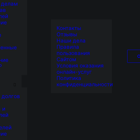
 делам
ав
лей
ние
Контакты
Отзывы
е
Наши дела
Правила
венные
пользования
Сайтом
ние
Условия оказания
Р
онлайн-услуг
Я
Политика
конфиденциальности
 долгов
 и
лей
елей
ние