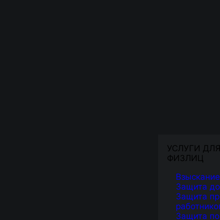
УСЛУГИ ДЛ
ФИЗЛИЦ
Взыскание
Защита д
Защита пр
работнико
Защита по