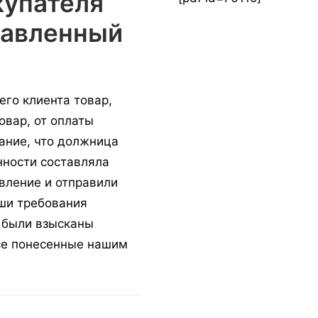
купателя
тавленный
его клиента товар,
овар, от оплаты
ание, что должница
нности составляла
вление и отправили
аши требования
я были взысканы
се понесенные нашим