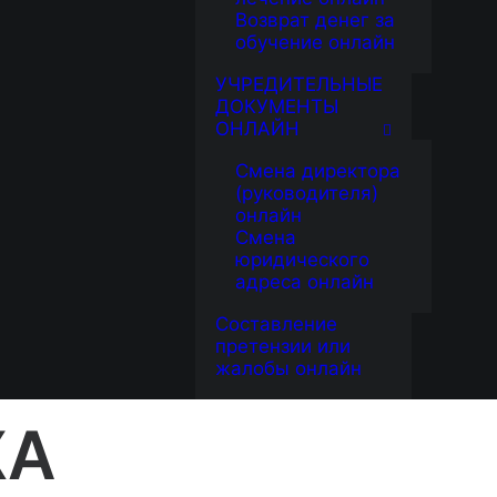
Возврат денег за
обучение онлайн
УЧРЕДИТЕЛЬНЫЕ
ДОКУМЕНТЫ
ОНЛАЙН
Смена директора
Эффективные методики
(руководителя)
онлайн
В своей работе мы задействуем
Смена
эффективные и проверенные
юридического
адреса онлайн
методики по включению в
льготный стаж спорных периодов.
Составление
претензии или
жалобы онлайн
ЖА