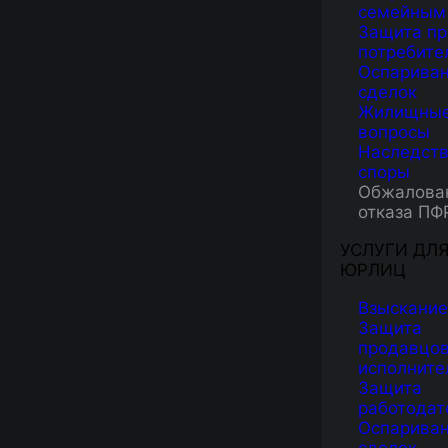
семейным
Защита пр
потребите
Оспарива
сделок
Жилищны
вопросы
Наследст
споры
Обжалова
отказа ПФ
УСЛУГИ ДЛ
ЮРЛИЦ
МЫ
Взыскание
Защита
продавцов
исполните
Вы планируете выйти на досрочную пен
Защита
работодат
своих действиях – обратитесь к нашим
Оспарива