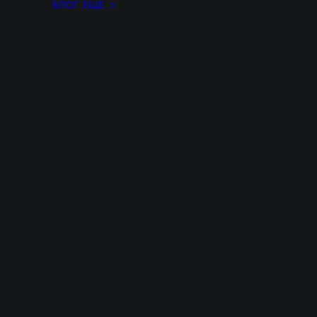
БЛОГ
ЕЩЁ
ПО ПЕНСИОНН
В ИЖЕВСКЕ
авильность размера пенсии, обжалуем реше
суда и восстановим право на досрочную пе