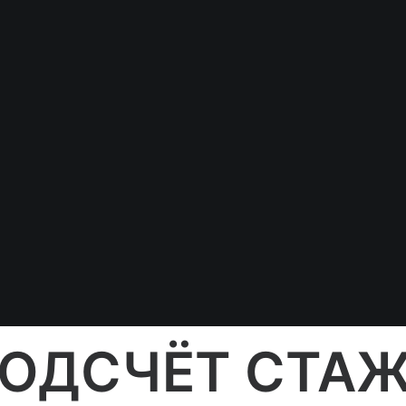
ением о назначении
Многолетний опыт работы
У нас многолетний успешный опыт
защиты пенсионных прав в судах.
Можете нам поверить, в этом
деле мы "съели собаку".
ОДСЧЁТ СТА