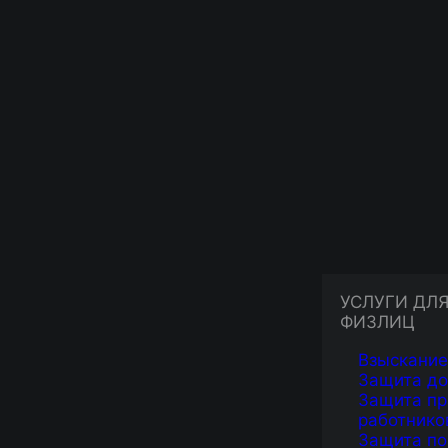
Проконсультироваться* п
8 (919) 911-9
Отправить* нам сообщение 
УСЛУГИ ДЛ
* консультации по телефону и
ФИЗЛИЦ
Взыскание
Защита д
Защита пр
работнико
Защита по