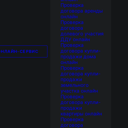
Проверка
договора аренды
онлайн
Проверка
договора
долевого участия
ДДУ онлайн
Проверка
И
договора купли-
ОНЛАЙН-СЕРВИС
продажи дома
онлайн
Проверка
договора купли-
продажи
ИЮ!
земельного
участка онлайн
Проверка
договора купли-
продажи
квартиры онлайн
АМ
Проверка
договора