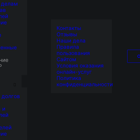
 делам
ав
лей
ние
Контакты
Отзывы
е
Наши дела
Правила
венные
пользования
НАШИ УСЛУГ
Сайтом
ние
Условия оказания
Р
онлайн-услуг
Я
Политика
конфиденциальности
 ПОМОЖЕМ ОФОРМИТЬ ДОСРОЧНУЮ ПЕНС
 долгов
 и
лей
сию? Будьте уверены в
МЕДИЦИНСКИМ РАБОТНИК
елей
 юристам!
ние