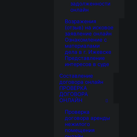
задолженности
онлайн
ьные юристы с опытом работы более 9
Возражения
(отзыв) на исковое
заявление онлайн
 рассрочка без участия банка
Ознакомление с
материалами
дела в г. Ижевске
Представление
ить к работе без предоплаты
интересов в суде
Составление
договора онлайн
идических услуг зафиксирована в
ПРОВЕРКА
ДОГОВОРА
ОНЛАЙН
говор и выдаём кассовые чеки об
Проверка
договора аренды
нежилого
помещения
онлайн