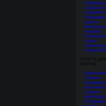
семейным
Защита пр
потребите
Оспарива
сделок
Жилищны
вопросы
Наследст
споры
Обжалова
отказа ПФ
УСЛУГИ ДЛ
ЮРЛИЦ
Взыскание
Защита
продавцов
исполните
Защита
работодат
Оспарива