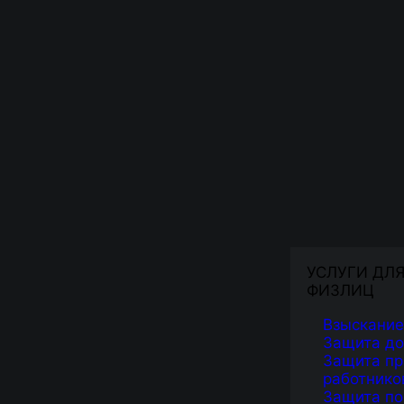
УСЛУГИ ДЛ
ФИЗЛИЦ
Взыскание
Защита д
Защита пр
работнико
Защита по