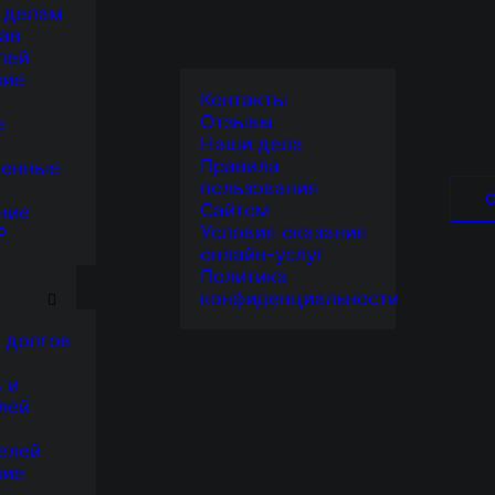
 делам
ав
лей
ние
Контакты
Отзывы
е
Наши дела
Правила
венные
пользования
Сайтом
ние
Условия оказания
Р
онлайн-услуг
Я
Политика
конфиденциальности
 долгов
 и
лей
елей
ние