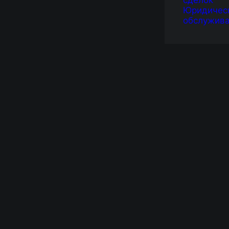
сделок
Юридичес
обслужив