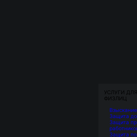
УСЛУГИ ДЛ
ФИЗЛИЦ
Взыскание
Защита д
Защита пр
работнико
Защита по