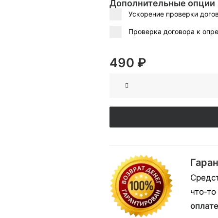
Дополнительные опции
Ускорение проверки догов
Проверка договора к опр
490
₽
Количество
Проверка
международных
договоров
онлайн
Гаран
Средст
что‑то
оплате