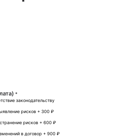
лата)
*
етствие законодательству
выявление рисков
+
300 ₽
устранение рисков
+
600 ₽
изменений в договор
+
900 ₽