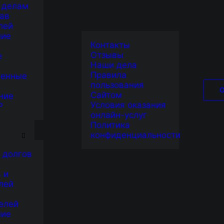
 делам
ав
лей
ние
Контакты
Отзывы
е
Наши дела
Правила
венные
пользования
Сайтом
ние
Условия оказания
Р
онлайн-услуг
Я
Политика
конфиденциальности
 долгов
 и
лей
елей
ние