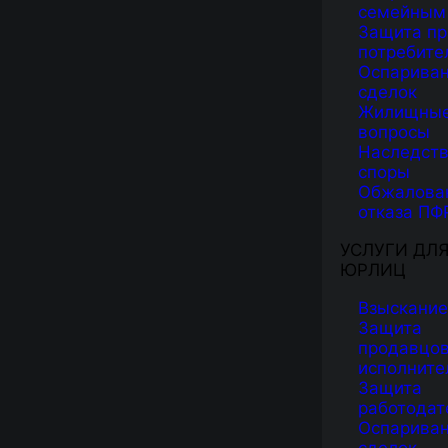
семейным
Защита пр
потребите
Оспарива
сделок
Жилищны
вопросы
Наследст
споры
Обжалова
отказа ПФ
УСЛУГИ ДЛ
ЮРЛИЦ
Взыскание
Защита
продавцов
исполните
Защита
работодат
Оспарива