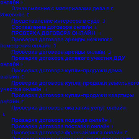
онлайн
Ознакомление с материалами дела в г.
Ижевске
Представление интересов в суде
Добро пожаловать на Сайт правового
Составление договора онлайн
ПРОВЕРКА ДОГОВОРА ОНЛАЙН
центра «Аргумент Плюс», интернет-ресурс,
Проверка договора аренды нежилого
который позволит Вам получать
помещения онлайн
Проверка договора аренды онлайн
квалифицированные юридические услуги в
Проверка договора долевого участия ДДУ
режиме онлайн.
онлайн
Проверка договора купли-продажи дома
онлайн
Вы также можете ознакомиться с
Проверка договора купли-продажи земельного
Политикой конфиденциальности
участка онлайн
Проверка договора купли-продажи квартиры
персональных данных
.
онлайн
Проверка договора оказания услуг онлайн
Администрация Сайта предоставляет Вам
доступ к использованию Сайта и его
Проверка договора подряда онлайн
Проверка договора поставки онлайн
функционала на условиях, являющихся
Проверка договора франчайзинга онлайн
предметом настоящих Правил пользования
Проверка международных договоров онлайн