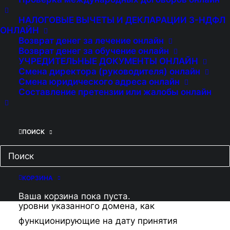
Сайтом. В этой связи Вам необходимо
НАЛОГОВЫЕ ВЫЧЕТЫ И ДЕКЛАРАЦИИ 3-НДФЛ
внимательно ознакомиться с условиями
ОНЛАЙН
Возврат денег за лечение онлайн
настоящих Правил, которые
Возврат денег за обучение онлайн
рассматриваются Администрацией Сайта
УЧРЕДИТЕЛЬНЫЕ ДОКУМЕНТЫ ОНЛАЙН
как публичная оферта в соответствии со ст.
Смена директора (руководителя) онлайн
Смена юридического адреса онлайн
437 Гражданского кодекса Российской
Составление претензии или жалобы онлайн
Федерации.
1. Термины,
ПОИСК
используемые в
настоящих Правилах
КОРЗИНА
1.1. Сайт – argumentplus.ru (включая все
Ваша корзина пока пуста.
уровни указанного домена, как
функционирующие на дату принятия