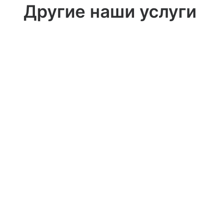
Другие наши услуги