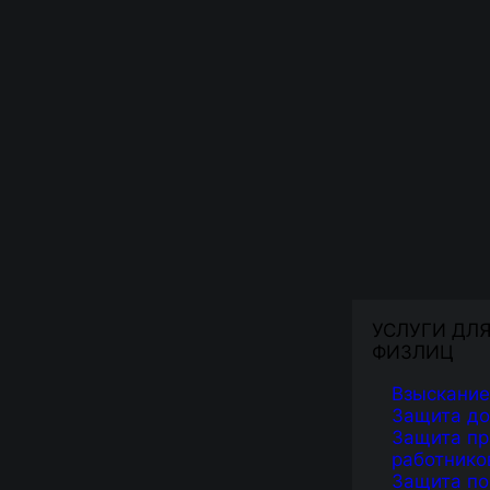
УСЛУГИ ДЛ
ФИЗЛИЦ
Взыскание
Защита д
Защита пр
работнико
Защита по