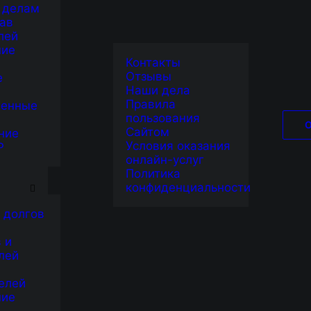
 делам
ав
лей
ние
Контакты
Отзывы
е
Наши дела
Правила
венные
пользования
Сайтом
ние
Условия оказания
Р
онлайн-услуг
Я
Политика
конфиденциальности
 долгов
 и
лей
елей
ние