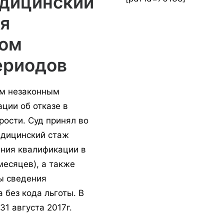
едицинский
я
ном
ериодов
ем незаконным
ции об отказе в
рости. Суд принял во
едицинский стаж
ния квалификации в
 месяцев), а также
ы сведения
 без кода льготы. В
31 августа 2017г.