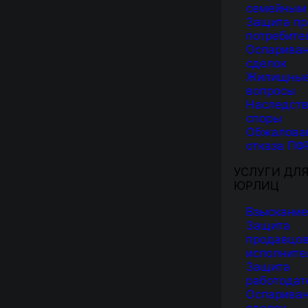
семейным
Защита пр
потребите
Оспарива
сделок
Жилищны
вопросы
Наследст
споры
Обжалова
отказа ПФ
УСЛУГИ ДЛ
ЮРЛИЦ
Взыскание
Защита
продавцов
исполните
Защита
работодат
Оспарива