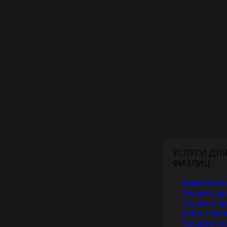
УСЛУГИ ДЛ
ФИЗЛИЦ
Взыскание
Защита д
Защита пр
работнико
Защита по