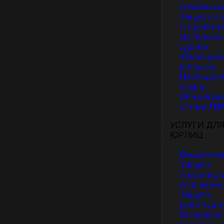
семейным
Защита пр
потребите
Оспарива
сделок
Жилищны
вопросы
Наследст
споры
Обжалова
отказа ПФ
УСЛУГИ ДЛ
ЮРЛИЦ
Взыскание
Защита
продавцов
исполните
Защита
работодат
Оспарива