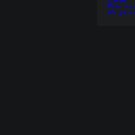
сделок
Юридичес
обслужив