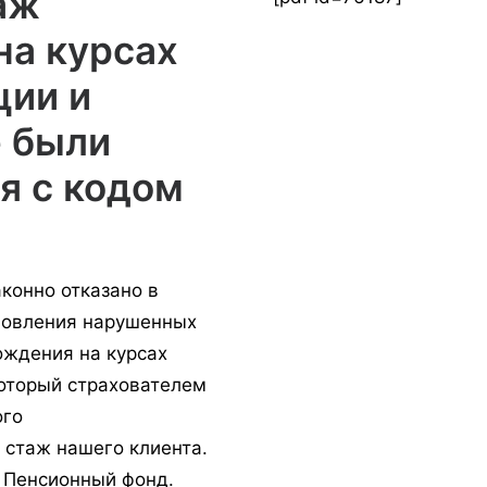
аж
на курсах
ции и
е были
я с кодом
конно отказано в
новления нарушенных
ождения на курсах
который страхователем
ого
 стаж нашего клиента.
 Пенсионный фонд.