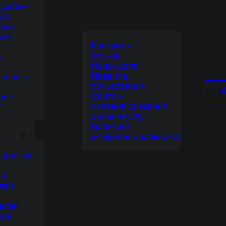
 делам
ав
лей
ние
Контакты
Отзывы
е
Наши дела
Правила
венные
пользования
Сайтом
ние
Условия оказания
Р
онлайн-услуг
Я
Политика
конфиденциальности
 долгов
 и
лей
елей
ние