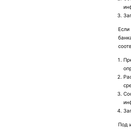
ин
За
Если
банк
соот
Пр
оп
Ра
ср
Со
ин
За
Под 