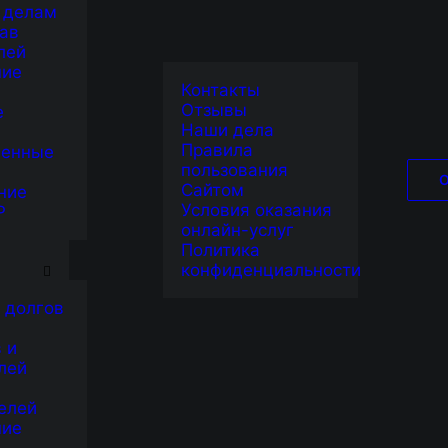
 делам
ав
лей
ние
Контакты
Отзывы
е
Наши дела
Правила
венные
пользования
Сайтом
ние
Условия оказания
Р
онлайн-услуг
Я
Политика
конфиденциальности
 долгов
 и
лей
елей
ние