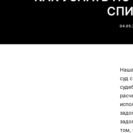
СПИ
04.05.
Наша
суд 
суде
расч
испо
задо
задо
том,