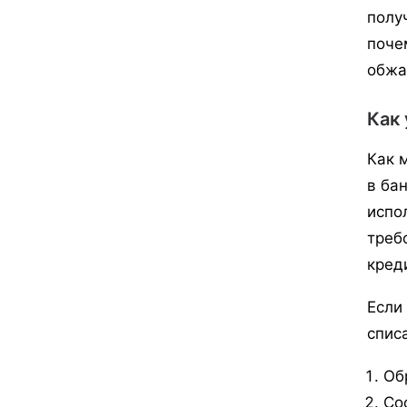
полу
поче
обжа
Как 
Как 
в ба
испо
треб
кред
Если
спис
Об
Со