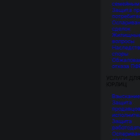
семейным
Защита пр
потребите
Оспарива
сделок
Жилищны
вопросы
Наследст
споры
Обжалова
отказа ПФ
УСЛУГИ ДЛ
ЮРЛИЦ
Взыскание
Защита
продавцов
исполните
Защита
работодат
Оспарива