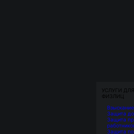
УСЛУГИ ДЛ
ФИЗЛИЦ
Взыскание
Защита д
Защита пр
работнико
Защита по