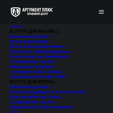
УСЛУГИ
УСЛУГИ ДЛЯ ФИЗЛИЦ
Взыскание долгов
Защита должника
Дело о взыскании
Защита прав работников
Защита по семейным делам
денежных средств
Защита прав потребителей
Оспаривание сделок
за некачественный
Жилищные вопросы
Наследственные споры
телефон
Обжалование отказа ПФР
УСЛУГИ ДЛЯ ЮРЛИЦ
Взыскание долгов
Защита продавцов и исполнителей
По данному делу мы представляли
Защита работодателей
интересы потребителя, которому был
Оспаривание сделок
продан некачественный телефон. Наш
Юридическое обслуживание
БЛОГ