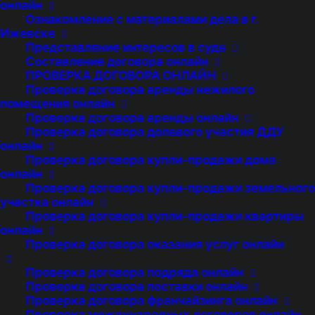
онлайн
Выступали на стороне
Истца
Ознакомление с материалами дела в г.
Взыскали
27990 рублей
Ижевске
Представление интересов в суде
Итог
Заключено мировое
Составление договора онлайн
соглашение
ПРОВЕРКА ДОГОВОРА ОНЛАЙН
Проверка договора аренды нежилого
помещения онлайн
Проверка договора аренды онлайн
Проверка договора долевого участия ДДУ
онлайн
Проверка договора купли-продажи дома
[pdf id=76064]
онлайн
Проверка договора купли-продажи земельного
участка онлайн
Проверка договора купли-продажи квартиры
онлайн
Проверка договора оказания услуг онлайн
Проверка договора подряда онлайн
Проверка договора поставки онлайн
Проверка договора франчайзинга онлайн
Проверка международных договоров онлайн