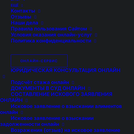
клиент обратился в ПАО «МТС» с
ЕЩЁ
заявлением о возврате денежных средств,
Контакты
Отзывы
но денег в установленный законом срок не
Наши дела
получил. После этого мы обратились к
Правила пользования Сайтом
Условия оказания онлайн-услуг
мировому судье с соответствующим иском.
Политика конфиденциальности
В процессе рассмотрения дела ПАО «МТС»
предложило компенсировать все
ОНЛАЙН-СЕРВИС
возникшие расходы и выплатить денежные
ЮРИДИЧЕСКАЯ КОНСУЛЬТАЦИЯ ОНЛАЙН
средства клиенту. В итоге было заключено
мировое соглашение, которое полностью
Подсчёт стажа онлайн
отвечало требованиям нашего клиента.
ДОКУМЕНТЫ В СУД ОНЛАЙН
СОСТАВЛЕНИЕ ИСКОВОГО ЗАЯВЛЕНИЯ
ОНЛАЙН
Исковое заявление о взыскании алиментов
онлайн
Год
2017
Исковое заявление о взыскании
Категория
Споры по делам о защите
задолженности онлайн
Возражения (отзыв) на исковое заявление
дела
прав потребителей