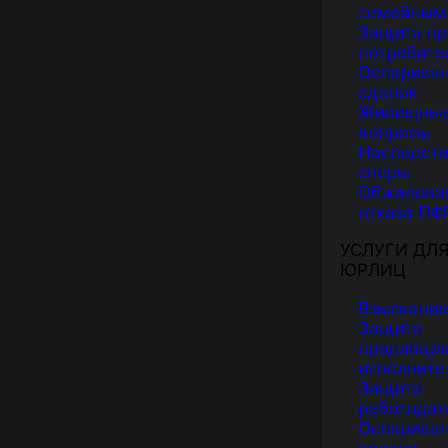
семейным
Защита пр
потребите
Оспарива
сделок
Жилищны
вопросы
Наследст
споры
Обжалова
отказа ПФ
УСЛУГИ ДЛ
ЮРЛИЦ
Взыскание
Защита
продавцов
исполните
Защита
работодат
Оспарива