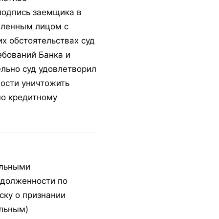
подпись заемщика в
вленным лицом с
х обстоятельствах суд
ебований Банка и
ельно суд удовлетворил
ности уничтожить
по кредитному
ельными
адолженности по
ску о признании
ельным)