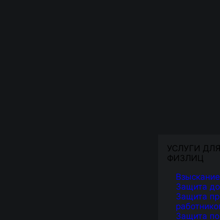
УСЛУГИ ДЛ
ФИЗЛИЦ
Взыскание
Защита д
Защита пр
работнико
Защита по