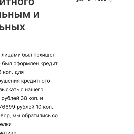
итного
льным и
льных
и лицами был похищен
о был оформлен кредит
 коп. для
рушения кредитного
зыскать с нашего
рублей 38 коп. и
76699 рублей 10 коп.
овор, мы обратились со
делки
иативе