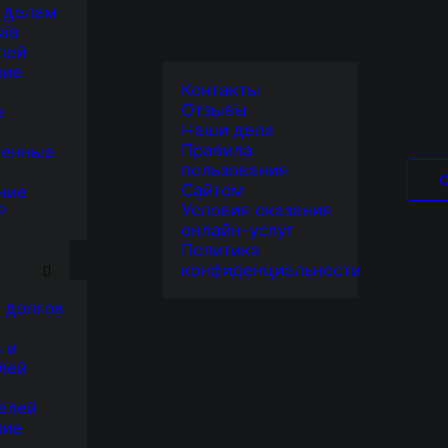
 делам
ав
лей
ние
Контакты
Отзывы
е
Наши дела
Правила
венные
пользования
Сайтом
ние
Условия оказания
Р
онлайн-услуг
Я
Политика
конфиденциальности
 долгов
 и
лей
елей
ние