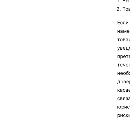
Вы
То
Если
наме
това
увед
прет
тече
необ
дове
каса
связ
юрис
риск