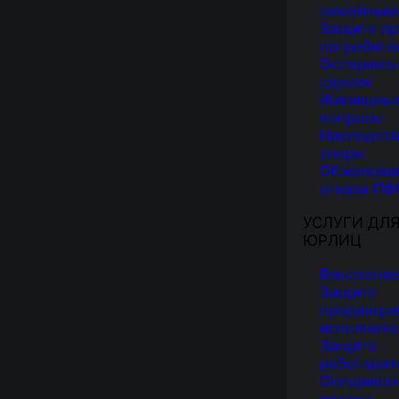
семейным
Защита пр
потребите
Оспарива
сделок
Жилищны
вопросы
Наследст
споры
Обжалова
отказа ПФ
УСЛУГИ ДЛ
ЮРЛИЦ
Взыскание
Защита
продавцов
исполните
Защита
работодат
Оспарива