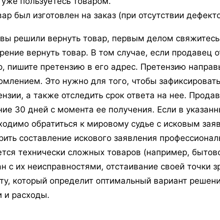
 уже пользуетесь товаром.
вар был изготовлен на заказ (при отсутствии дефекто
 вы решили вернуть товар, первым делом свяжитесь
рение вернуть товар. В том случае, если продавец 
р, пишите претензию в его адрес. Претензию направ
омлением. Это нужно для того, чтобы зафиксироват
ензии, а также отследить срок ответа на нее. Прода
ние 30 дней с момента ее получения. Если в указанн
ходимо обратиться к мировому судье с исковым за
рить составление искового заявления профессионал
ется технически сложных товаров (например, бытово
ан с их неисправностями, отстаивание своей точки 
ту, который определит оптимальный вариант решен
и и расходы.