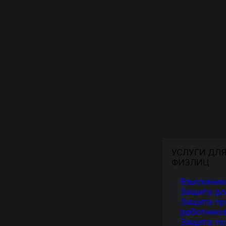
УСЛУГИ ДЛ
ФИЗЛИЦ
Взыскание
Защита д
Защита пр
работнико
Защита по