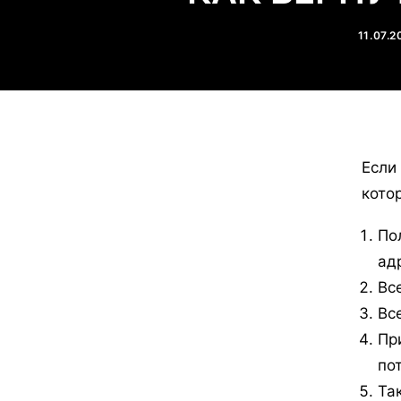
11.07.2
Если
кото
По
ад
Вс
Вс
Пр
по
Та