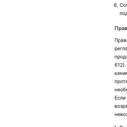
Со
по
Прав
Прав
регл
прод
612)
каки
прот
необ
Если
возр
нево