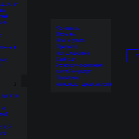
 делам
ав
лей
ние
Контакты
Отзывы
е
Наши дела
Правила
венные
пользования
Сайтом
ние
Условия оказания
Р
онлайн-услуг
Я
Политика
конфиденциальности
 долгов
 и
лей
елей
ние