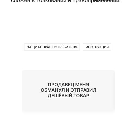
сложен в толковании и правоприменении.
ЗАЩИТА ПРАВ ПОТРЕБИТЕЛЯ
ИНСТРУКЦИЯ
ПРОДАВЕЦ МЕНЯ
ИЯ
ОБМАНУЛ И ОТПРАВИЛ
«A
О?
ДЕШЁВЫЙ ТОВАР
З