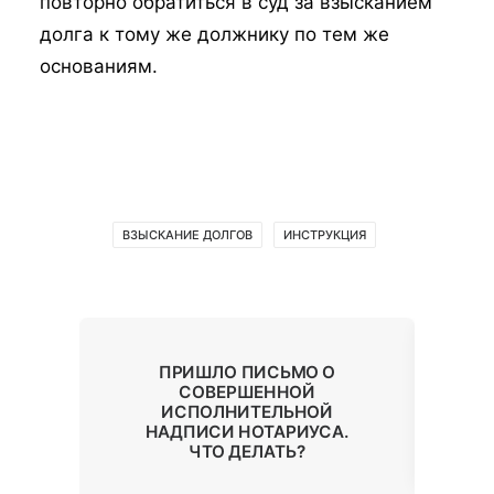
повторно обратиться в суд за взысканием
долга к тому же должнику по тем же
основаниям.
ВЗЫСКАНИЕ ДОЛГОВ
ИНСТРУКЦИЯ
Т
К
ПРИШЛО ПИСЬМО О
В,
Н
СОВЕРШЕННОЙ
Б
ИСПОЛНИТЕЛЬНОЙ
НАДПИСИ НОТАРИУСА.
ЧТО ДЕЛАТЬ?