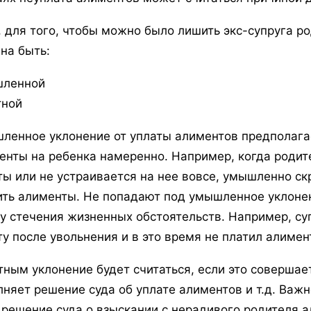
, для того, чтобы можно было лишить экс-супруга р
на быть:
ленной
тной
ленное уклонение от уплаты алиментов предполагае
енты на ребенка намеренно. Например, когда родит
ты или не устраивается на нее вовсе, умышленно ск
ить алименты. Не попадают под умышленное уклонен
лу стечения жизненных обстоятельств. Например, су
ту после увольнения и в это время не платил алимен
тным уклонение будет считаться, если это совершает
лняет решение суда об уплате алиментов и т.д. Важн
 решение суда о взыскании с нерадивого родителя а