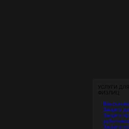
УСЛУГИ ДЛ
ФИЗЛИЦ
Взыскание
Защита д
Защита пр
работнико
Защита по