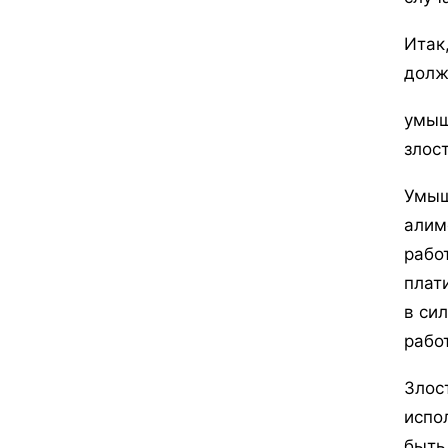
Итак
долж
умыш
злос
Умыш
алим
рабо
плат
в си
рабо
Злос
испо
быть