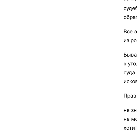
суде
обра
Все 
из р
Быва
к уг
суда
иско
Прав
не з
не м
хоти