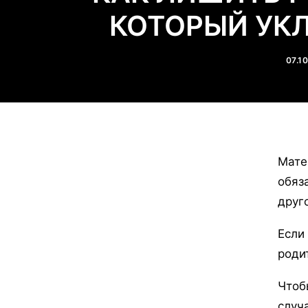
КОТОРЫЙ УК
07.1
Мате
обяз
друг
Если
роди
Чтоб
случ