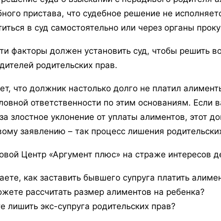
бного пристава, что судебное решение не исполняет
титься в суд самостоятельно или через органы прок
эти факторы должен установить суд, чтобы решить 
одителей родительских прав.
ет, что должник настолько долго не платил алимент
оловной ответственности по этим основаниям. Если
 за злостное уклонение от уплаты алиментов, этот д
вому заявлению – так процесс лишения родительски
овой Центр «Аргумент плюс» на страже интересов д
наете, как заставить бывшего супруга платить алиме
ожете рассчитать размер алиментов на ребенка?
те лишить экс-супруга родительских прав?