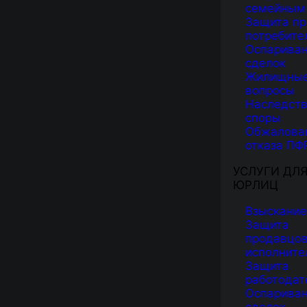
семейным
Защита пр
потребите
Оспарива
сделок
Жилищны
вопросы
Наследст
споры
Обжалова
отказа ПФ
УСЛУГИ ДЛ
ЮРЛИЦ
Взыскание
Защита
продавцов
исполните
Защита
работодат
Оспарива