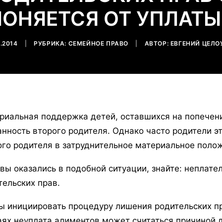
ЛОНЯЕТСЯ ОТ УПЛАТЫ
0.2014
|
РУБРИКА:
СЕМЕЙНОЕ ПРАВО
|
АВТОР:
ЕВГЕНИЙ ЦЕЛО
риальная поддержка детей, оставшихся на попечени
анность второго родителя. Однако часто родители э
ого родителя в затруднительное материальное поло
 вы оказались в подобной ситуации, знайте: непла
тельских прав.
ы инициировать процедуру лишения родительских пр
аях неуплата алиментов может считаться причиной д