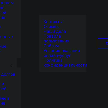
 делам
ав
лей
ние
Контакты
Отзывы
е
Наши дела
Правила
венные
пользования
Сайтом
ние
Условия оказания
Р
онлайн-услуг
Я
Политика
конфиденциальности
 долгов
 и
лей
елей
ние