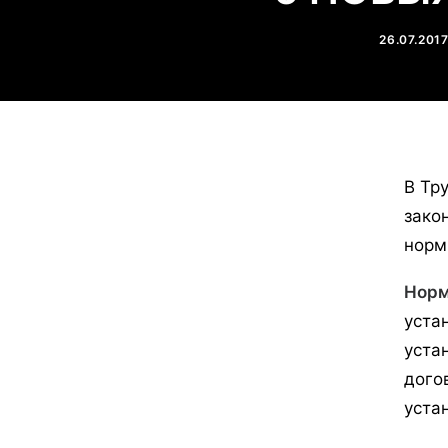
26.07.201
В Тр
зако
норм
Норм
уста
уста
дого
устан