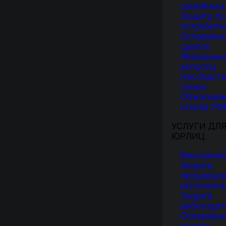
семейным
Защита пр
потребите
Оспарива
сделок
Жилищны
вопросы
Наследст
споры
Обжалова
отказа ПФ
УСЛУГИ ДЛ
ЮРЛИЦ
Взыскание
Защита
продавцов
исполните
Защита
работодат
Оспарива