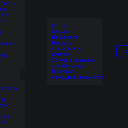
 делам
ав
лей
ние
Контакты
Отзывы
е
Наши дела
Правила
венные
пользования
Сайтом
ние
Условия оказания
Р
онлайн-услуг
Я
Политика
конфиденциальности
 долгов
 и
лей
елей
ние