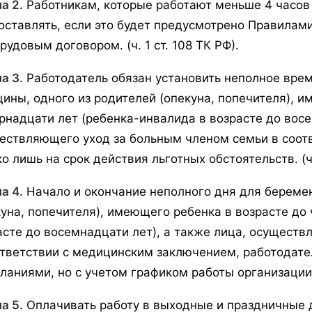
а 2.
Работникам, которые работают меньше 4 часов
оставлять, если это будет предусмотрено Правилам
рудовым договором. (ч. 1 ст. 108 ТК РФ).
а 3.
Работодатель обязан установить неполное вре
ины, одного из родителей (опекуна, попечителя), и
рнадцати лет (ребенка-инвалида в возрасте до восе
ествляющего уход за больным членом семьи в соот
о лишь на срок действия льготных обстоятельств. (ч.
а 4.
Начало и окончание неполного дня для береме
куна, попечителя), имеющего ребенка в возрасте до
асте до восемнадцати лет), а также лица, осущест
ответствии с медицинским заключением, работодател
ланиями, но с учетом графиком работы организации (ч
а 5.
Оплачивать работу в выходные и праздничные д