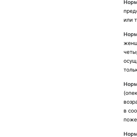
Норм
пред
или т
Норм
женщ
четы
осущ
тольк
Норм
(опе
возр
в со
поже
Норм