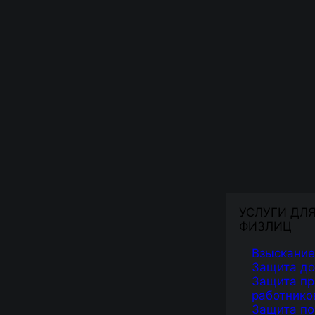
УСЛУГИ ДЛ
ФИЗЛИЦ
Взыскание
Защита д
Защита пр
работнико
Защита по