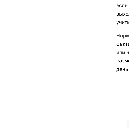
если
выхо
учит
Норм
факт
или 
разм
день 