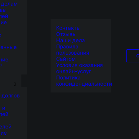
 делам
ав
лей
ние
Контакты
Отзывы
е
Наши дела
Правила
венные
пользования
Сайтом
ние
Условия оказания
Р
онлайн-услуг
Я
Политика
конфиденциальности
 долгов
 и
лей
елей
ние