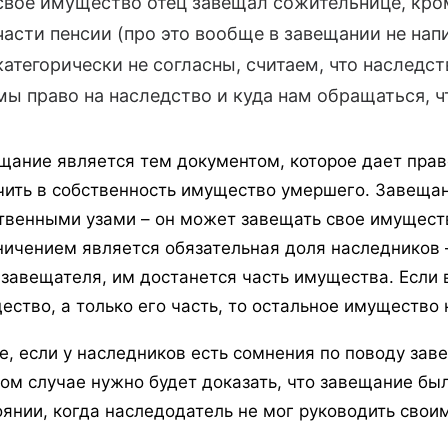
свое имущество отец завещал сожительнице, кром
части пенсии (про это вообще в завещании не нап
категорически не согласны, считаем, что наследс
мы право на наследство и куда нам обращаться, ч
щание является тем документом, которое дает пра
чить в собственность имущество умершего. Завеща
твенными узами – он может завещать свое имущест
ничением является обязательная доля наследников –
 завещателя, им достанется часть имущества. Если 
ество, а только его часть, то остальное имущество 
е, если у наследников есть сомнения по поводу заве
ком случае нужно будет доказать, что завещание бы
оянии, когда наследодатель не мог руководить свои