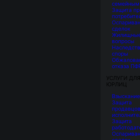
семейным
Защита пр
потребите
Оспарива
сделок
Жилищны
вопросы
Наследст
споры
Обжалова
отказа ПФ
УСЛУГИ ДЛ
ЮРЛИЦ
Взыскание
Защита
продавцов
исполните
Защита
работодат
Оспарива