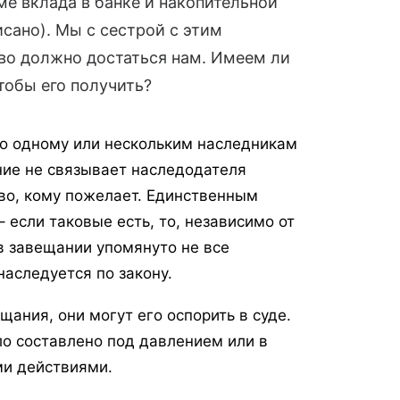
е вклада в банке и накопительной
исано). Мы с сестрой с этим
тво должно достаться нам. Имеем ли
тобы его получить?
во одному или нескольким наследникам
ние не связывает наследодателя
во, кому пожелает. Единственным
 если таковые есть, то, независимо от
в завещании упомянуто не все
наследуется по закону.
щания, они могут его оспорить в суде.
ло составлено под давлением или в
ми действиями.