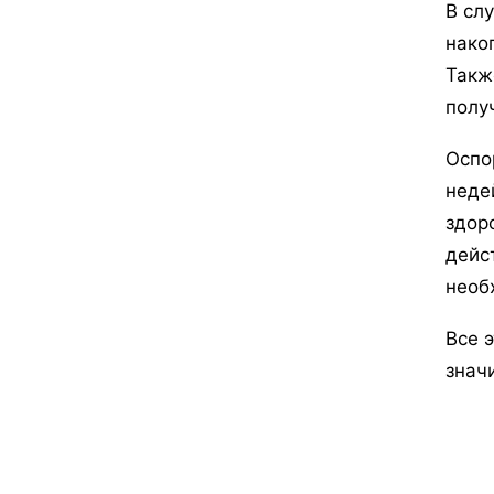
В сл
нако
Такж
полу
Оспо
неде
здор
дейс
необ
Все 
знач