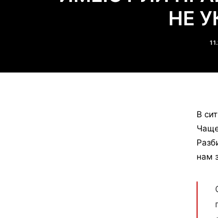
НЕ 
11
В си
Чаще
Разб
нам 