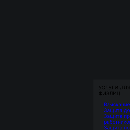
УСЛУГИ ДЛ
ФИЗЛИЦ
Взыскание
Защита д
Защита пр
работнико
Защита по