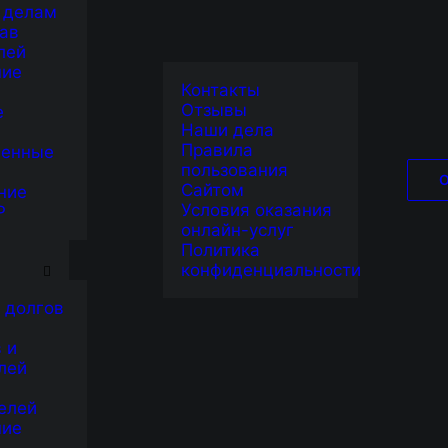
 делам
ав
лей
ние
Контакты
Отзывы
е
Наши дела
Правила
венные
пользования
Сайтом
ние
Условия оказания
Р
онлайн-услуг
Я
Политика
конфиденциальности
 долгов
 и
лей
елей
ние