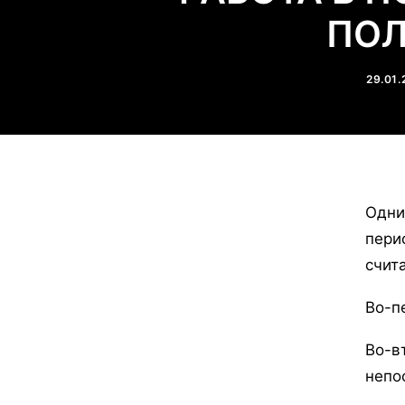
ПОЛ
29.01.
Одни
пери
счит
Во-п
Во-в
непо