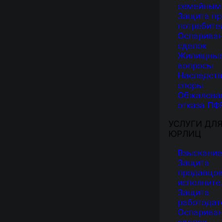
семейным
Защита пр
потребите
Оспарива
сделок
Жилищны
вопросы
Наследст
споры
Обжалова
отказа ПФ
УСЛУГИ ДЛ
ЮРЛИЦ
Взыскание
Защита
продавцов
исполните
Защита
работодат
Оспарива