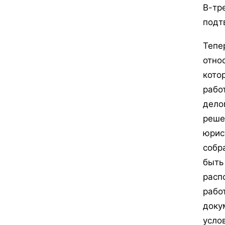
В-тр
подт
Тепе
отно
кото
рабо
дело
реше
юрис
собр
быть
расп
рабо
доку
усло