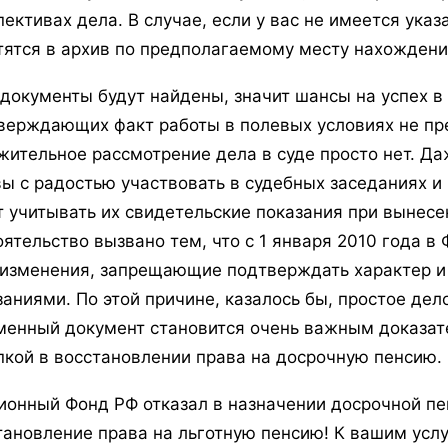
пективах дела. В случае, если у вас не имеется ук
тятся в архив по предполагаемому месту нахождени
 документы будут найдены, значит шансы на успех в
верждающих факт работы в полевых условиях не пре
жительное рассмотрение дела в суде просто нет. Даж
вы с радостью участвовать в судебных заседаниях и
т учитывать их свидетельские показания при вынесе
оятельство вызвано тем, что с 1 января 2010 года в
 изменения, запрещающие подтверждать характер и
заниями. По этой причине, казалось бы, простое де
менный документ становится очень важным доказат
пкой в восстановлении права на досрочную пенсию.
ионный Фонд РФ отказал в назначении досрочной п
тановление права на льготную пенсию! К вашим усл