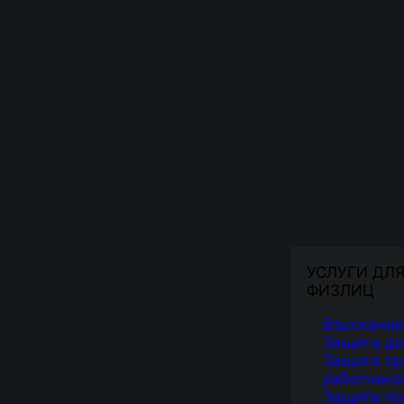
УСЛУГИ ДЛ
ФИЗЛИЦ
Взыскание
Защита д
Защита пр
работнико
Защита по