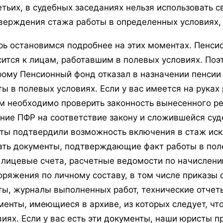
етьих, в судебных заседаниях нельзя использовать с
верждения стажа работы в определенных условиях,
рь остановимся подробнее на этих моментах. Пенси
сится к лицам, работавшим в полевых условиях. Поэ
рому Пенсионный фонд отказал в назначении пенсии
ты в полевых условиях. Если у вас имеется на руках
м необходимо проверить законность вынесенного р
ние ПФР на соответствие закону и сложившейся суде
ты подтвердили возможность включения в стаж иск
ать документы, подтверждающие факт работы в пол
 лицевые счета, расчетные ведомости по начислени
оряжения по личному составу, в том числе приказы 
ты, журналы выполненных работ, технические отчеты
менты, имеющиеся в архиве, из которых следует, чт
виях. Если у вас есть эти документы, наши юристы 