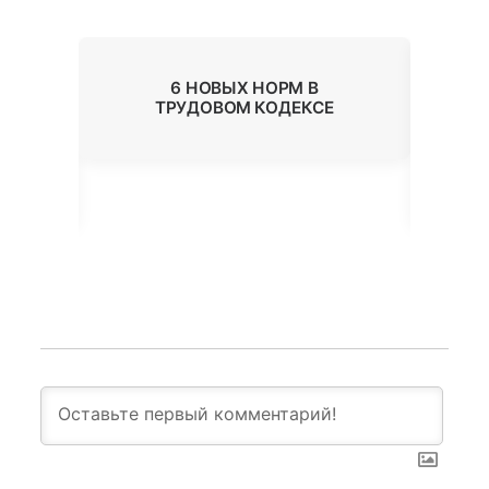
6 НОВЫХ НОРМ В
Ь
ТРУДОВОМ КОДЕКСЕ
ОК
В
П
А?