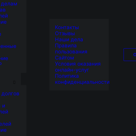
 делам
ав
лей
ние
Контакты
Отзывы
е
Наши дела
Правила
венные
пользования
Сайтом
ние
Условия оказания
Р
онлайн-услуг
Я
Политика
конфиденциальности
 долгов
 и
лей
елей
ние