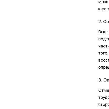
може
юрис
2. С
Выиг
подт
част
того
восс
опре
3. О
Отме
труд
стор