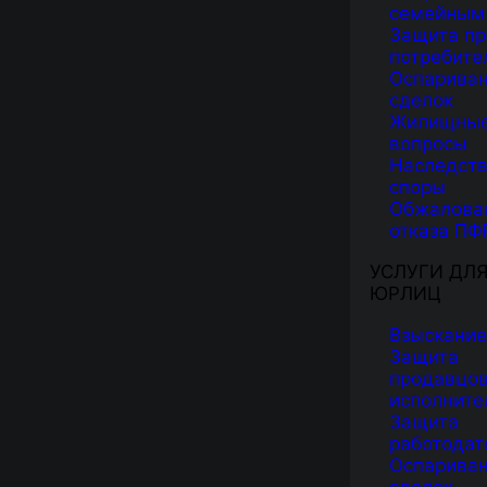
семейным
Защита пр
потребите
Оспарива
сделок
Жилищны
вопросы
Наследст
споры
Обжалова
отказа ПФ
УСЛУГИ ДЛ
ЮРЛИЦ
Взыскание
Защита
продавцов
исполните
Защита
работодат
Оспарива