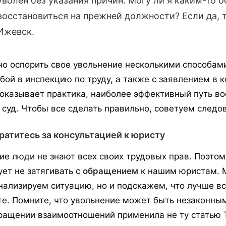
уволен без указания причин. Могу ли я каким-то 
восстановиться на прежней должности? Если да, то
Ижевск.
о оспорить свое увольнение несколькими способами
бой в инспекцию по труду, а также с заявлением в
показывает практика, наиболее эффективный путь вос
в суд. Чтобы все сделать правильно, советуем следо
братитесь за консультацией к юристу
ие люди не знают всех своих трудовых прав. Поэтом
ует не затягивать с
обращением
к нашим юристам. М
нализируем ситуацию, но и подскажем, что лучше вс
те. Помните, что увольнение может быть незаконным
ращении взаимоотношений применила не ту статью Т