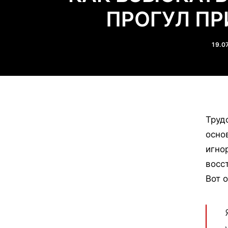
ПРОГУЛ ПР
19.0
Труд
осно
игно
восс
Вот 