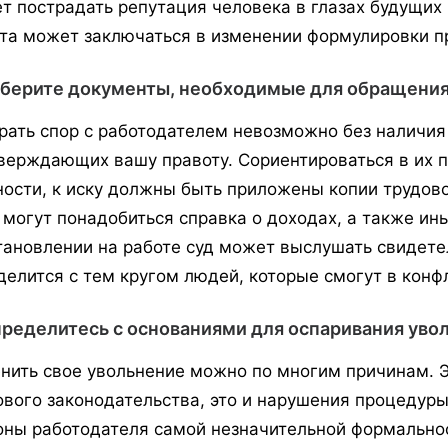
т пострадать репутация человека в глазах будущих
та может заключаться в изменении формулировки п
оберите документы, необходимые для обращения
рать спор с работодателем невозможно без наличия 
верждающих вашу правоту. Сориентироваться в их п
ности, к иску должны быть приложены копии трудово
, могут понадобиться справка о доходах, а также ин
тановлении на работе суд может выслушать свидете
делится с тем кругом людей, которые смогут в конфл
пределитесь с основаниями для оспаривания уво
нить свое увольнение можно по многим причинам. 
ового законодательства, это и нарушения процедур
оны работодателя самой незначительной формальнос