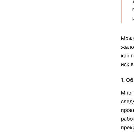
Можн
жало
как 
иск 
1. О
Мног
след
проа
рабо
прек