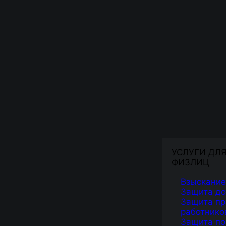
УСЛУГИ ДЛ
ФИЗЛИЦ
Взыскание
Защита д
Защита пр
работнико
Защита по