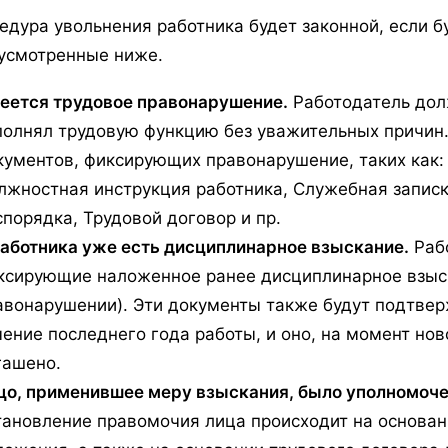
едура увольнения работника будет законной, если б
усмотренные ниже.
еется трудовое правонарушение.
Работодатель долж
полнял трудовую функцию без уважительных причин.
кументов, фиксирующих правонарушение, таких как:
лжностная инструкция работника, Служебная записк
спорядка, Трудовой договор и пр.
работника уже есть дисциплинарное взыскание.
Раб
ксирующие наложенное ранее дисциплинарное взыск
авонарушении). Эти документы также будут подтвер
чение последнего года работы, и оно, на момент нов
гашено.
цо, применившее меру взыскания, было уполномоч
тановление правомочия лица происходит на основан