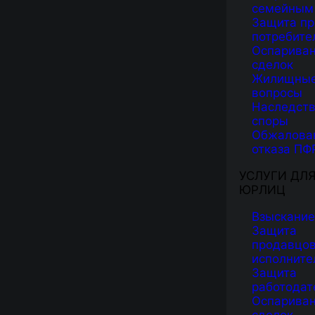
семейным
Защита пр
потребите
Оспарива
сделок
Жилищны
вопросы
Наследст
споры
Обжалова
отказа ПФ
УСЛУГИ ДЛ
ЮРЛИЦ
Взыскание
Защита
продавцов
исполните
Защита
работодат
Оспарива