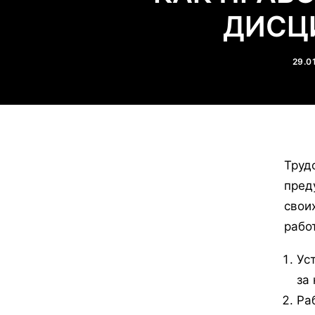
ДИСЦ
29.0
Труд
пред
свои
рабо
Ус
за
Ра