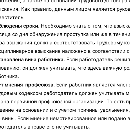
ложения, а также на основании трудового договора 
ыскания. Как правило, данным лицом является руков
меститель.
блюдены сроки.
Необходимо знать о том, что взыск
сяца со дня обнаружения проступка или же в течени
ра взыскания должна соответствовать Трудовому ко
сциплинарное взыскание наложено в соответствии с
тановлена вина работника.
Если работодатель решил
нованию, он должен учитывать, что здесь важную ро
ботника.
ет мнения профсоюза.
Если работник является члено
удовым кодексом работодатель должен учитывать м
гана первичной профсоюзной организации. То есть 
шение на основании и с учетом причины увольнения,
о вины. Если мнение немотивированное или подано 
ботодатель вправе его не учитывать.