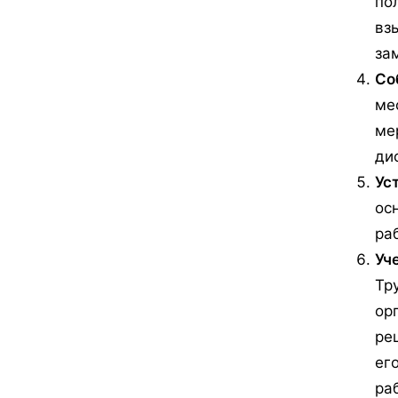
по
вз
за
Со
ме
ме
ди
Ус
ос
ра
Уч
Тр
ор
ре
ег
ра