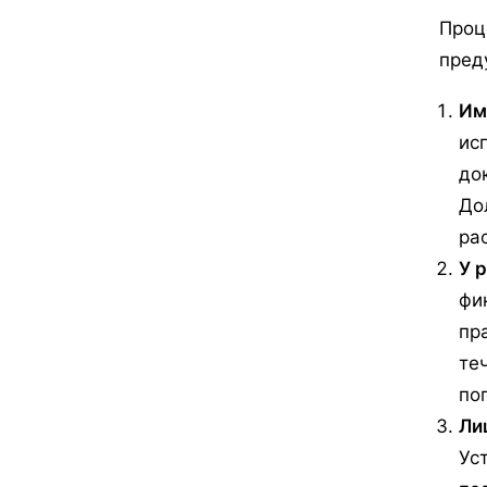
Проц
пред
Им
ис
до
До
ра
У 
фи
пр
те
по
Ли
Ус