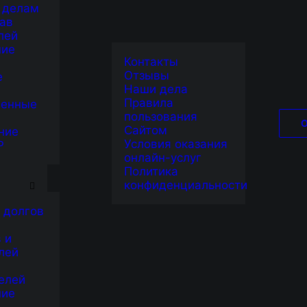
 делам
ав
лей
ние
Контакты
Отзывы
е
Наши дела
Правила
венные
пользования
Сайтом
ние
Условия оказания
Р
онлайн-услуг
Я
Политика
конфиденциальности
 долгов
 и
лей
елей
ние