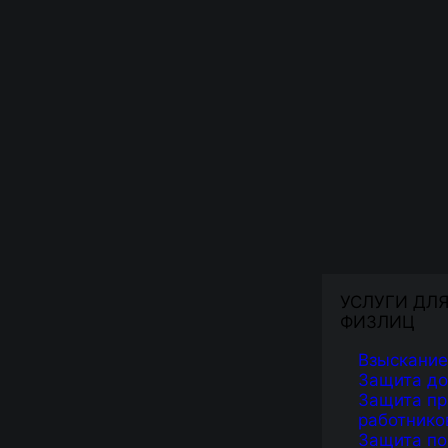
УСЛУГИ ДЛ
ФИЗЛИЦ
Взыскание
Защита д
Защита пр
работнико
Защита по