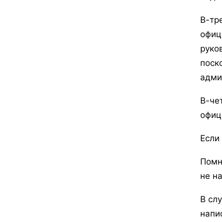
В-тр
офиц
руко
поск
адми
В-че
офиц
Если
Помн
не н
В сл
напи