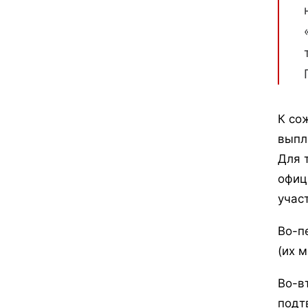
К со
выпл
Для 
офиц
учас
Во-п
(их 
Во-в
подт