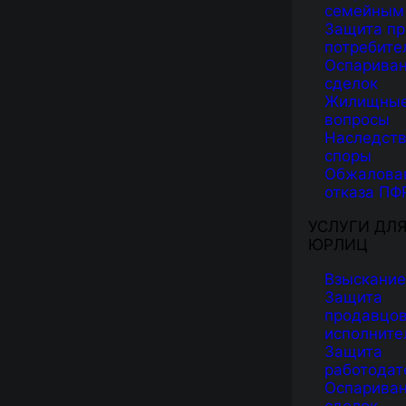
семейным
Защита пр
потребите
Оспарива
сделок
Жилищны
вопросы
Наследст
споры
Обжалова
отказа ПФ
УСЛУГИ ДЛ
ЮРЛИЦ
Взыскание
Защита
продавцов
исполните
Защита
работодат
Оспарива