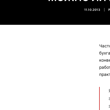
11.10.2013
|
Част
бухг
конв
рабо
прак