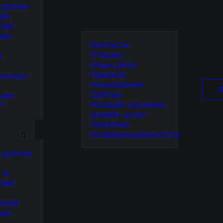
 делам
ав
лей
ние
Контакты
Отзывы
е
Наши дела
Правила
венные
пользования
Сайтом
ние
Условия оказания
Р
онлайн-услуг
Я
Политика
конфиденциальности
 долгов
 и
лей
елей
ние