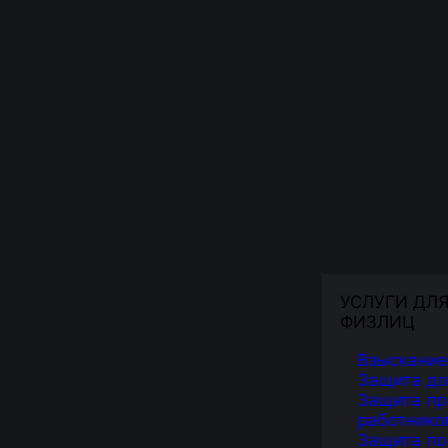
УСЛУГИ ДЛ
ФИЗЛИЦ
Взыскание
Защита д
Защита пр
работнико
Защита по