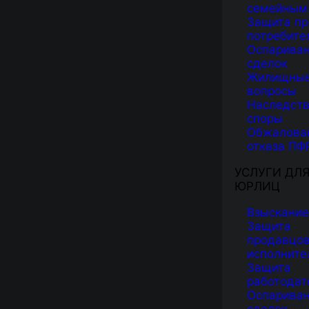
семейным
Защита пр
потребите
Оспарива
сделок
Жилищны
вопросы
Наследст
споры
Обжалова
отказа ПФ
УСЛУГИ ДЛ
ЮРЛИЦ
Взыскание
Защита
продавцов
исполните
Защита
работодат
Оспарива