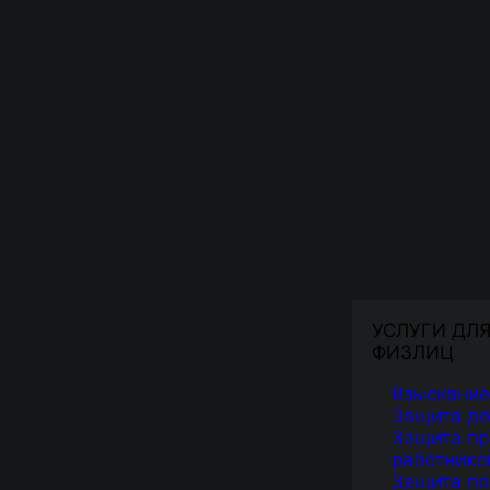
УСЛУГИ ДЛ
ФИЗЛИЦ
Взыскание
Защита д
Защита пр
работнико
Защита по