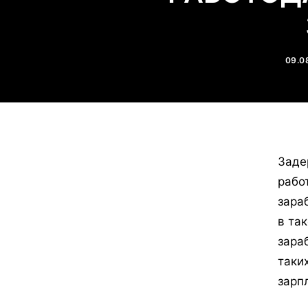
09.0
Заде
рабо
зара
в та
зара
таки
зарп