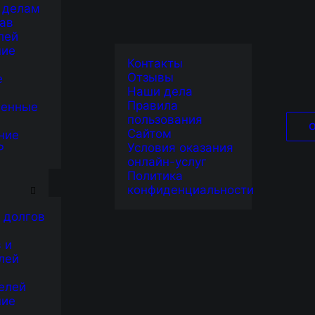
 делам
ав
лей
ние
Контакты
Отзывы
е
Наши дела
Правила
венные
пользования
Сайтом
ние
Условия оказания
Р
онлайн-услуг
Я
Политика
конфиденциальности
 долгов
 и
лей
елей
ние