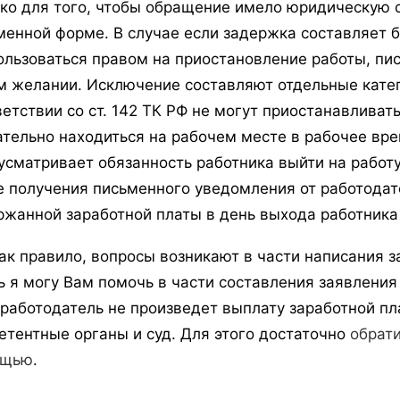
ко для того, чтобы обращение имело юридическую с
менной форме. В случае если задержка составляет б
ользоваться правом на приостановление работы, пи
м желании. Исключение составляют отдельные катег
ветствии со ст. 142 ТК РФ не могут приостанавливать
ательно находиться на рабочем месте в рабочее вр
усматривает обязанность работника выйти на работ
е получения письменного уведомления от работодат
ржанной заработной платы в день выхода работника 
как правило, вопросы возникают в части написания з
ь я могу Вам помочь в части составления заявления 
 работодатель не произведет выплату заработной пла
етентные органы и суд. Для этого достаточно
обрат
ощью
.