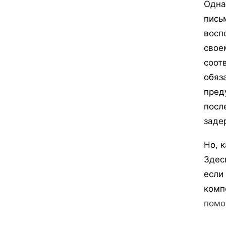
Одна
пись
восп
свое
соот
обяз
пред
посл
заде
Но, 
Здес
если
комп
пом