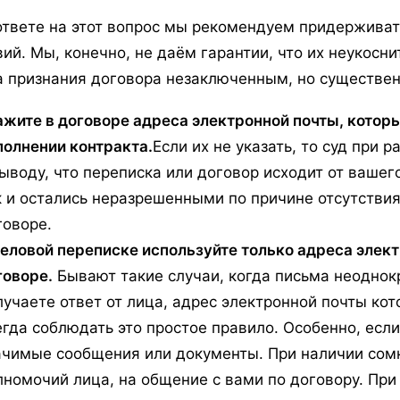
ответе на этот вопрос мы рекомендуем придержива
вий. Мы, конечно, не даём гарантии, что их неукосн
а признания договора незаключенным, но существен
ажите в договоре адреса электронной почты, котор
полнении контракта.
Если их не указать, то суд при 
выводу, что переписка или договор исходит от ваше
к и остались неразрешенными по причине отсутствия
говоре.
деловой переписке используйте только адреса элект
говоре.
Бывают такие случаи, когда письма неоднок
лучаете ответ от лица, адрес электронной почты кот
егда соблюдать это простое правило. Особенно, есл
ачимые сообщения или документы. При наличии сом
лномочий лица, на общение с вами по договору. Пр