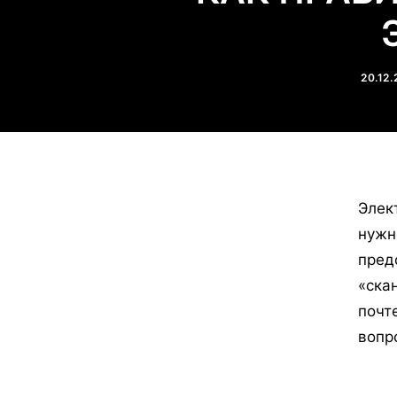
20.12.
Элек
нужн
пред
«ска
почт
вопр