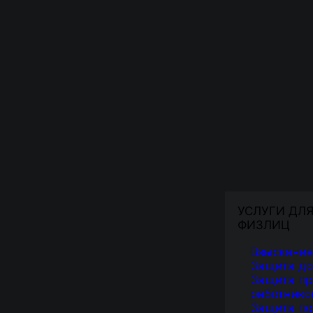
УСЛУГИ ДЛ
ФИЗЛИЦ
Взыскание
Защита д
Защита пр
работнико
Защита по