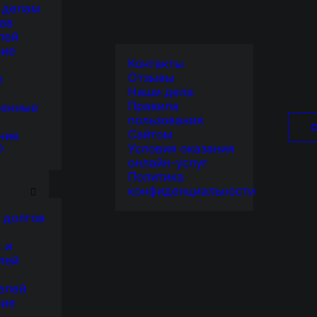
 делам
ав
лей
ние
Контакты
Отзывы
е
Наши дела
Правила
венные
пользования
Сайтом
ние
Условия оказания
Р
онлайн-услуг
Я
Политика
конфиденциальности
 долгов
 и
лей
елей
ние