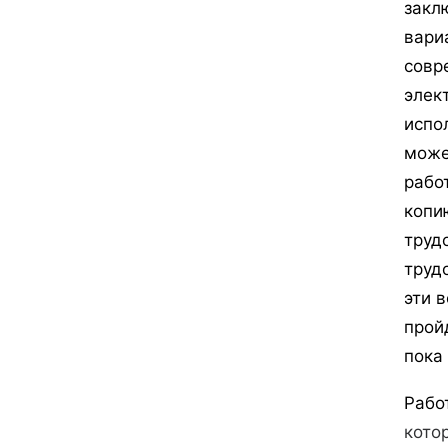
закл
вари
совр
элек
испо
може
рабо
копи
труд
труд
эти 
прой
пока
Рабо
кото