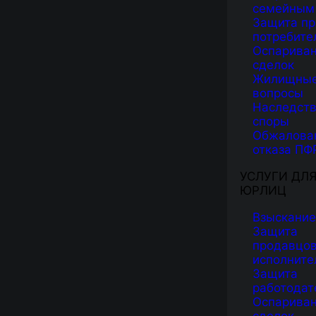
семейным
Защита пр
потребите
Оспарива
сделок
Жилищны
вопросы
Наследст
споры
Обжалова
отказа ПФ
УСЛУГИ ДЛ
ЮРЛИЦ
Взыскание
Защита
продавцов
исполните
Защита
работодат
Оспарива