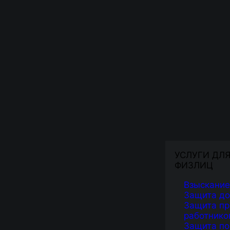
УСЛУГИ ДЛ
ФИЗЛИЦ
Взыскание
Защита д
Защита пр
работнико
Защита по