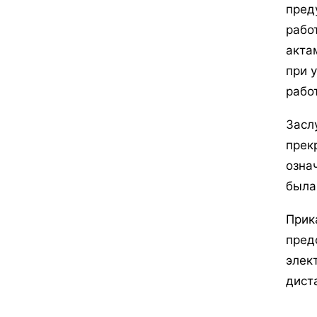
пред
рабо
акта
при 
рабо
Засл
прек
озна
была
Прик
пред
элек
дист