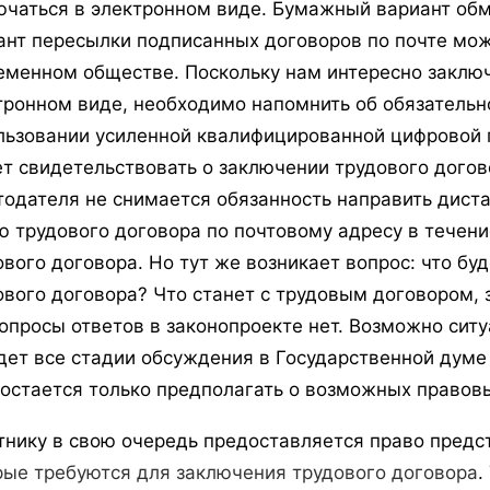
ючаться в электронном виде. Бумажный вариант обм
ант пересылки подписанных договоров по почте мо
еменном обществе. Поскольку нам интересно заключ
тронном виде, необходимо напомнить об обязатель
льзовании усиленной квалифицированной цифровой п
т свидетельствовать о заключении трудового догов
тодателя не снимается обязанность направить дист
ю трудового договора по почтовому адресу в течени
ового договора. Но тут же возникает вопрос: что бу
ового договора? Что станет с трудовым договором,
вопросы ответов в законопроекте нет. Возможно ситу
дет все стадии обсуждения в Государственной думе
 остается только предполагать о возможных правов
тнику в свою очередь предоставляется право предс
рые требуются для заключения трудового договора
.