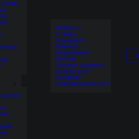
 делам
ав
лей
ние
Контакты
Отзывы
е
Наши дела
Правила
венные
пользования
Сайтом
ние
Условия оказания
Р
онлайн-услуг
Я
Политика
конфиденциальности
 долгов
 и
лей
елей
ние