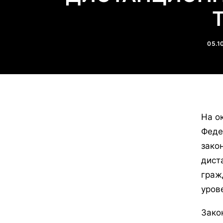
05.1
На о
Феде
зако
дист
граж
уров
Зако