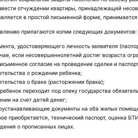
звести отчуждении квартиры, принадлежащей несо
авляется в простой письменной форме, принимается
явлению прилагаются копии следующих документов:
мента, удостоверяющего личность заявителя (паспор
учае, если несовершеннолетний достиг возраста огра
письменное согласие на проведение сделки и паспорт
етельства о рождении ребенка;
етельства о браке (расторжении брака);
 ребенок переходит под опеку государства обязател
ении на счет детей денег;
оустанавливающие документы на оба жилых помещени
рое приобретается, технический паспорт, оценка БТ
едения о прописанных лицах.