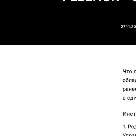
27.11.2
Что 
обла
ране
в од
Инст
1.
Род
Упра