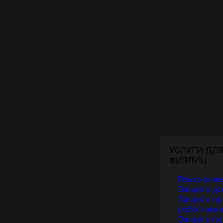
УСЛУГИ ДЛ
ФИЗЛИЦ
Взыскание
Защита д
Защита пр
работнико
Защита по