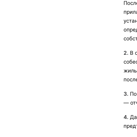
Посл
прил
уста
опре
собс
2.
В 
собе
жиль
посл
3.
По
— от
4.
Да
пред