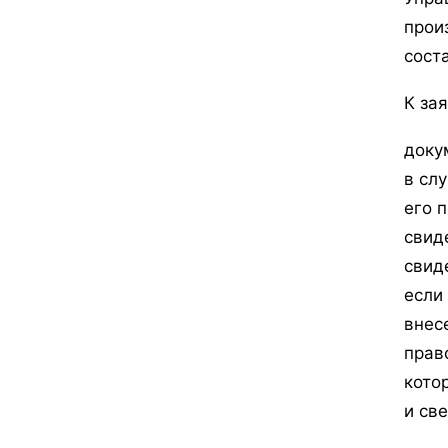
прои
сост
К за
доку
в сл
его 
свид
свид
если
внес
прав
кото
и св