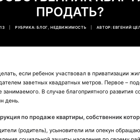
ПРОДАТЬ?
013
|
РУБРИКА:
БЛОГ
,
НЕДВИЖИМОСТЬ
|
АВТОР:
ЕВГЕНИЙ ЦЕ
делать, если ребенок участвовал в приватизации жи
дателем заветных квадратных метров. Первое – под
е занимаемого. В случае благоприятного развития 
ин день.
рукция по продаже квартиры, собственник кото
ители (родитель), усыновители или опекун обращаю
вления социальной защиты населения по своему рай