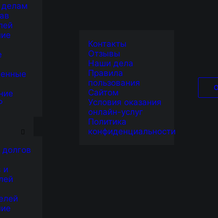
 делам
ав
лей
ние
Контакты
Отзывы
е
Наши дела
Правила
венные
пользования
Сайтом
ние
Условия оказания
Р
онлайн-услуг
Я
Политика
конфиденциальности
 долгов
 и
лей
елей
ние