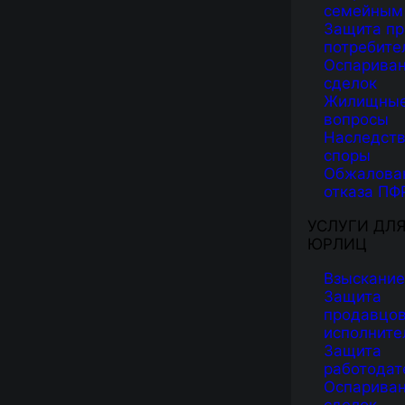
семейным
Защита пр
потребите
Оспарива
сделок
Жилищны
вопросы
Наследст
споры
Обжалова
отказа ПФ
УСЛУГИ ДЛ
ЮРЛИЦ
Взыскание
Защита
продавцов
исполните
Защита
работодат
Оспарива